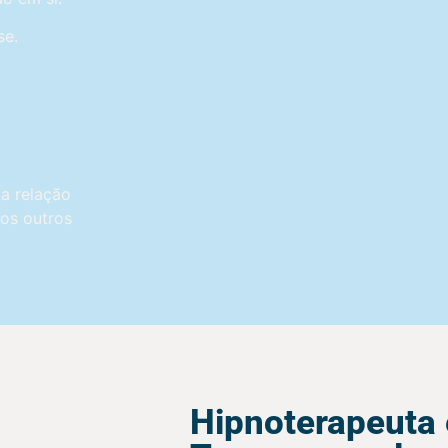
se.
a relação
dos outros
Hipnoterapeuta 