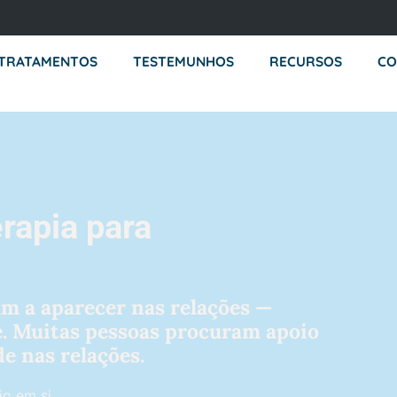
TRATAMENTOS
TESTEMUNHOS
RECURSOS
CO
rapia para
 a aparecer nas relações —
. Muitas pessoas procuram apoio
e nas relações.
o em si.