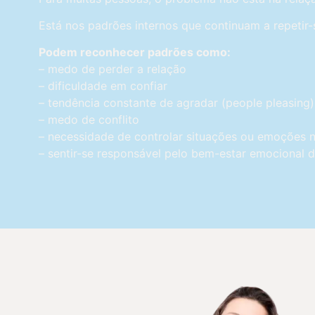
Está nos padrões internos que continuam a repetir-
Podem reconhecer padrões como:
– medo de perder a relação
– dificuldade em confiar
– tendência constante de agradar (people pleasing)
– medo de conflito
– necessidade de controlar situações ou emoções n
– sentir-se responsável pelo bem-estar emocional 