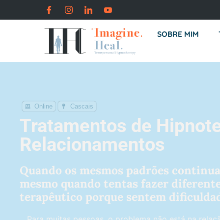
SOBRE MIM
Online
Cascais
Tratamentos de Hipnote
Relacionamentos
Quando os mesmos padrões continuam
mesmo quando tentas fazer diferente
terapêutico porque sentem dificuldad
Para muitas pessoas, o problema não está na relaçã