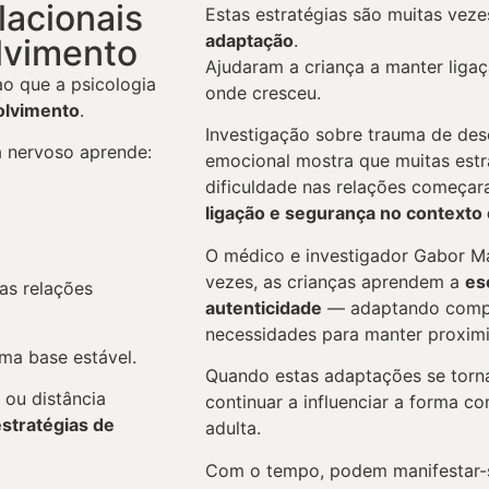
lacionais
Estas estratégias são muitas vez
adaptação
.
lvimento
Ajudaram a criança a manter ligaç
ao que a psicologia
onde cresceu.
olvimento
.
Investigação sobre trauma de de
a nervoso aprende:
emocional mostra que muitas estr
dificuldade nas relações começ
ligação e segurança no context
O médico e investigador Gabor M
vezes, as crianças aprendem a
es
as relações
autenticidade
— adaptando comp
necessidades para manter proximi
ma base estável.
Quando estas adaptações se tor
 ou distância
continuar a influenciar a forma c
estratégias de
adulta.
Com o tempo, podem manifestar