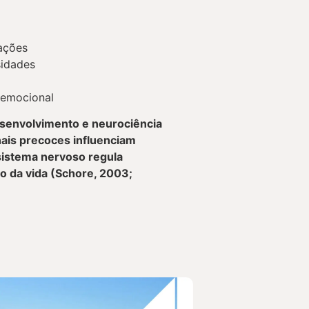
lações
sidades
 emocional
esenvolvimento e neurociência
nais precoces influenciam
istema nervoso regula
o da vida (Schore, 2003;