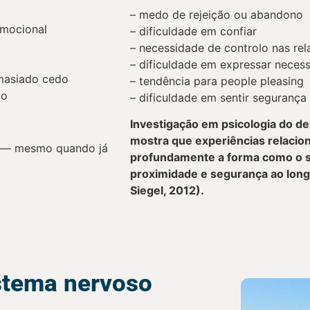
– medo de rejeição ou abandono
emocional
– dificuldade em confiar
– necessidade de controlo nas re
– dificuldade em expressar neces
emasiado cedo
– tendência para people pleasing
ão
– dificuldade em sentir segurança
Investigação em psicologia do d
mostra que experiências relacio
a — mesmo quando já
profundamente a forma como o s
proximidade e segurança ao long
Siegel, 2012).
stema nervoso