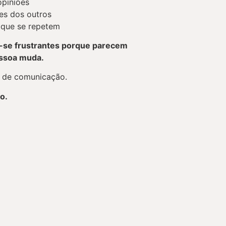
opiniões
es dos outros
l que se repetem
-se frustrantes porque parecem
essoa muda.
o de comunicação.
o.