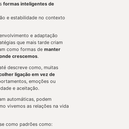
es
formas inteligentes de
ão e estabilidade no contexto
senvolvimento e adaptação
atégias que mais tarde criam
aram como formas de
manter
o onde crescemos
.
até descreve como, muitas
colher ligação em vez de
ortamentos, emoções ou
dade e aceitação.
nam automáticas, podem
omo vivemos as relações na vida
-se como padrões como: