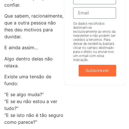
confiar.
Que sabem, racionalmente,
que a outra pessoa não
Os dados recolhidos
destinam-se
lhes deu motivos para
exclusivamente ao envio da
newsletter e não podem ser
duvidar.
cedidos a terceiros. Para
deixar de recebê-la, bastará
E ainda assim…
clicar no campo destinado
para o efeito ou enviar-nos
um e-mail com essa
Algo dentro delas não
indicação.
relaxa.
Subscrever
Existe uma tensão de
fundo:
“E se algo muda?”
“E se eu não estou a ver
tudo?”
“E se isto não é tão seguro
como parece?”