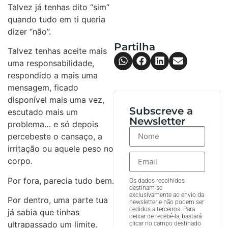
Talvez já tenhas dito “sim”
quando tudo em ti queria
dizer “não”.
Partilha
Talvez tenhas aceite mais
uma responsabilidade,
respondido a mais uma
mensagem, ficado
disponível mais uma vez,
Subscreve a
escutado mais um
Newsletter
problema… e só depois
percebeste o cansaço, a
irritação ou aquele peso no
corpo.
Por fora, parecia tudo bem.
Os dados recolhidos
destinam-se
exclusivamente ao envio da
Por dentro, uma parte tua
newsletter e não podem ser
cedidos a terceiros. Para
já sabia que tinhas
deixar de recebê-la, bastará
ultrapassado um limite.
clicar no campo destinado